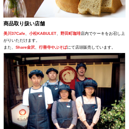
商品取り扱い店舗
美川37Cafe
、
小松KABULET
、
野田町珈琲
店内でケーキをお召し上
がりいただけます。
また、
Share金沢
、
行善寺やぶそば
にて店頭販売しています。