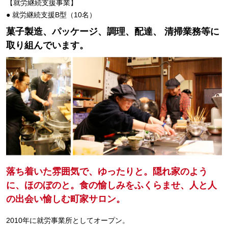
【就労継続支援事業】
● 就労継続支援B型（10名）
菓子製造、パッケージ、調理、配達、
清掃業務等に
取り組んでいます。
落ち着いた雰囲気で、ゆったりと。隠れ家のよう
に、ほのぼのと。
食の愉しみをふくらませ、人と人
の出会い愉しむ町家サロン。
2010年に就労事業所としてオープン。