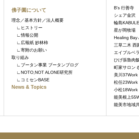
B's 行善寺
佛子園について
シェア金沢
理念／基本方針／法人概要
輪島KABULE
∟ヒストリー
星が岡牧場
∟情報公開
Healing B
∟広報紙 妙林柿
三草二木 西
∟寄附のお願い
エイブルベラ
取り組み
ひげ張魯肉
∟ブータン事業 ブータンブログ
町家サロン 
∟NOTO,NOT ALONE研究所
美川37Work
∟コミセンBASE
松任23Work
News & Topics
小松18Work
能美根上55W
能美市地域