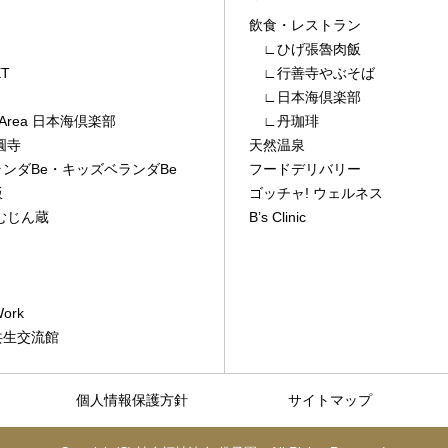
飲食・レストラン
∟ひげ張魯肉飯
T
∟行善寺やぶそば
∟日本海倶楽部
ay Area 日本海倶楽部
∟丹珈琲
圓寺
天然温泉
ンダBe
・
キッズベランダBe
フードデリバリー
飯
ゴッチャ! ウェルネス
むじん蔵
B’s Clinic
ork
共生交流館
個人情報保護方針
サイトマップ