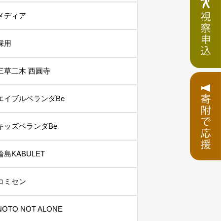
メディア
採用
三草二木 西圓寺
エイブルベランダBe
キッズベランダBe
輪島KABULET
コミセン
NOTO NOT ALONE