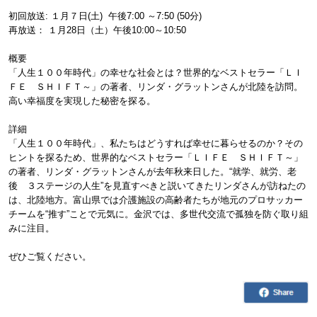
初回放送: １月７日(土) 午後7:00 ～7:50 (50分)
再放送： １月28日（土）午後10:00～10:50
概要
「人生１００年時代」の幸せな社会とは？世界的なベストセラー「ＬＩ
ＦＥ ＳＨＩＦＴ～」の著者、リンダ・グラットンさんが北陸を訪問。
高い幸福度を実現した秘密を探る。
詳細
「人生１００年時代」、私たちはどうすれば幸せに暮らせるのか？その
ヒントを探るため、世界的なベストセラー「ＬＩＦＥ ＳＨＩＦＴ～」
の著者、リンダ・グラットンさんが去年秋来日した。“就学、就労、老
後 ３ステージの人生”を見直すべきと説いてきたリンダさんが訪ねたの
は、北陸地方。富山県では介護施設の高齢者たちが地元のプロサッカー
チームを“推す”ことで元気に。金沢では、多世代交流で孤独を防ぐ取り組
みに注目。
ぜひご覧ください。