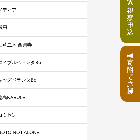
メディア
採用
三草二木 西圓寺
エイブルベランダBe
キッズベランダBe
輪島KABULET
コミセン
NOTO NOT ALONE