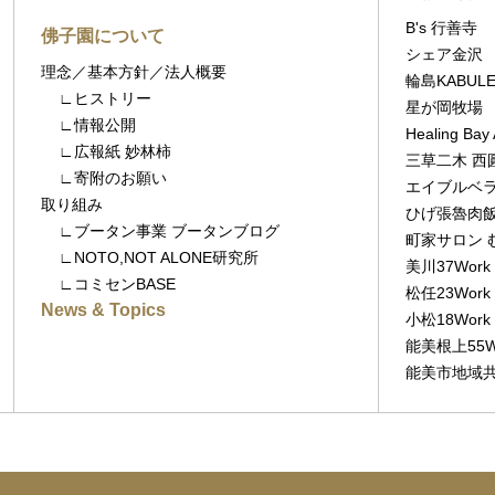
B's 行善寺
佛子園について
シェア金沢
理念／基本方針／法人概要
輪島KABULE
∟ヒストリー
星が岡牧場
∟情報公開
Healing B
∟広報紙 妙林柿
三草二木 西
∟寄附のお願い
エイブルベラ
取り組み
ひげ張魯肉
∟ブータン事業 ブータンブログ
町家サロン 
∟NOTO,NOT ALONE研究所
美川37Work
∟コミセンBASE
松任23Work
News & Topics
小松18Work
能美根上55W
能美市地域