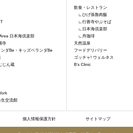
飲食・レストラン
∟ひげ張魯肉飯
T
∟行善寺やぶそば
∟日本海倶楽部
ay Area 日本海倶楽部
∟丹珈琲
圓寺
天然温泉
ンダBe
・
キッズベランダBe
フードデリバリー
飯
ゴッチャ! ウェルネス
むじん蔵
B’s Clinic
ork
共生交流館
個人情報保護方針
サイトマップ